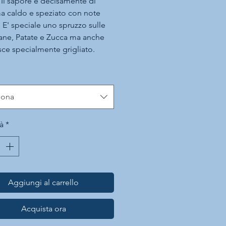
 Il sapore è decisamente di
 caldo e speziato con note
. E' speciale uno spruzzo sulle
ne, Patate e Zucca ma anche
ce specialmente grigliato.
 nei dessert a base di cioccolato.
mo con Vin Brulè o Punch estivi
ail a base di grappa ed è
iona
ticabile sulle ostiche con
agne.
à
*
Aggiungi al carrello
Acquista ora