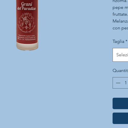
rizoma.
pepe ma
fruttate
Melanza
con pes
Inoltre
Taglia
*
Benissi
o Cockt
Selez
indimen
Champ
Quantit