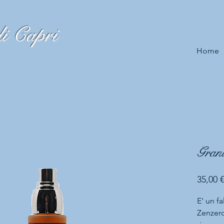
i Capri
Home
Grani
35,00 €
E' un f
Zenzero