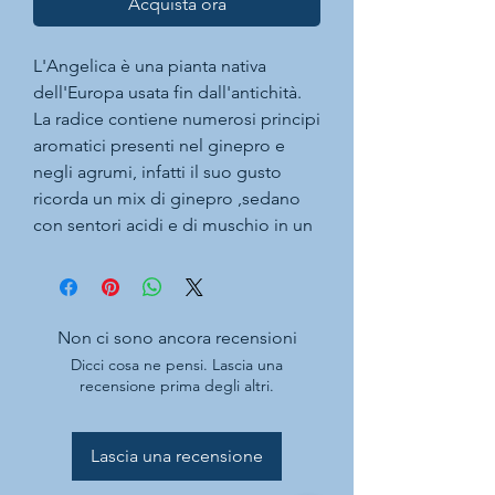
Acquista ora
L'Angelica è una pianta nativa
dell'Europa usata fin dall'antichità.
La radice contiene numerosi principi
aromatici presenti nel ginepro e
negli agrumi, infatti il suo gusto
ricorda un mix di ginepro ,sedano
con sentori acidi e di muschio in un
secondo momento.
Và benissimo in tutti i cocktail che
contengono gin e vermuth. Ha il
gusto di ginepro e sedano con
Non ci sono ancora recensioni
retrogusto acidulo da muschio.
Dicci cosa ne pensi. Lascia una
recensione prima degli altri.
Lascia una recensione