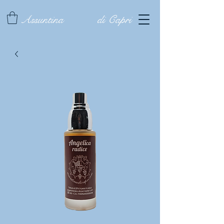
Assuntina
di Capri