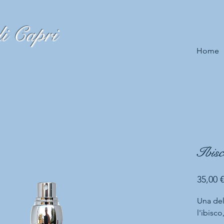
i Capri
Home
Ibisc
35,00 €
Una del
l'ibisc