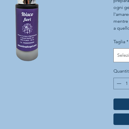
prepara
ogni ge
l'amare
mentre 
a quello
rende u
Taglia
*
versatil
Selez
Quantit