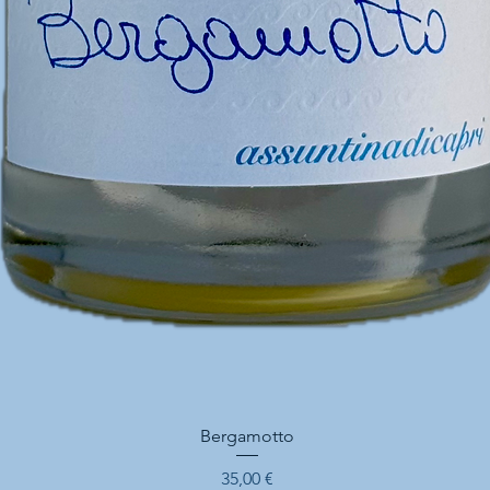
Vista rapida
Bergamotto
Prezzo
35,00 €