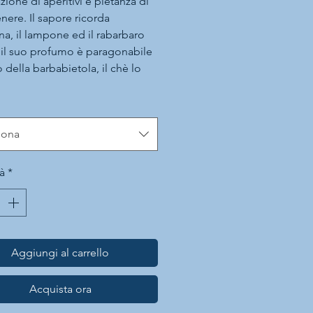
zione di aperitivi e pietanza di
nere. Il sapore ricorda
na, il lampone ed il rabarbaro
il suo profumo è paragonabile
 della barbabietola, il chè lo
n ingrediente particolarmente
e.
iona
à
*
Aggiungi al carrello
Acquista ora