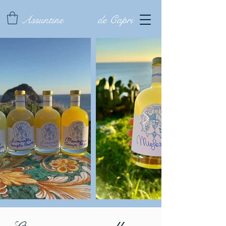
Assuntine
de Capri