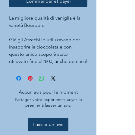
Commander et payer
La migliore qualità di vaniglia è la
varietà Bourbon.
Già gli Atzechi lo utilizzavano per
insaporire la cioccolata e con
questo unico scopo è stato
utilizzato fino all'800, anche perchè il
prezzo è stato sempre molto alto.
Oggi nonostante continua ad essere
alto è un ingrediente d'obbligo
nelle pasticcerie di qualità per
Aucun avis pour le moment
creme ,biscotti gelati e dolci in
Partagez votre expérience, soyez le
genere.
premier à laisser un avis.
Ultimamente molti chef lo utilizzano
in piatti salati. Nei cocktail basta
Laisser un avis
ricordare che dà un tocco di unicità
al Daiquiri.