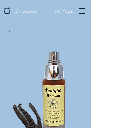
Assuntine
de Capri