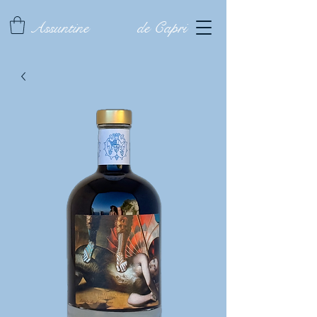
Assuntine
de Capri