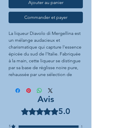
Ajouter au panier
Commander et payer
La liqueur Diavolo di Mergellina est
un mélange audacieux et
charismatique qui capture l'essence
épicée du sud de l'Italie. Fabriquée
à la main, cette liqueur se distingue
par sa base de réglisse noire pure,
rehaussée par une sélection de
grains de poivre exotiques qui
ajoutent une chaleur enveloppante
et une touche de mystère.
Avis
En bouche, le "Diavolo di
5.0
Noté 5 sur 5.
Mergellina" est vigoureux et
complexe, la chaleur des épices
5
1