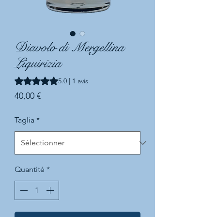
Diavolo di Mergellina
Liquirizia
La note est de 5.0 sur cinq étoiles selon 1 avis
5.0 | 1 avis
Prix
40,00 €
Taglia
*
Quantité
*