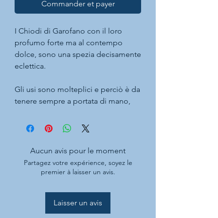
Commander et payer
I Chiodi di Garofano con
il loro
profumo forte ma al contempo
dolce, sono una spezia decisamente
eclettica.
Gli usi sono molteplici e perciò è da
tenere sempre a portata di mano,
specialmente in cucina,
protagonista sia perle preparazioni
salate come arrosti classici, verdure
e formaggi che dolci come biscotti,
Aucun avis pour le moment
budini, creme e tè.
Partagez votre expérience, soyez le
premier à laisser un avis.
Inoltre nel vin brulè, long drink e nei
cocktail a base di frutta.
Laisser un avis