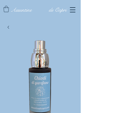
Assuntine
de Capri