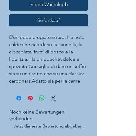
In den Warenkorb
Sofortkauf
E'un pepe pregiato e raro. Ha note
calde che ricordano la cannella, la
cioccolata, frutti di bosco e la
liquirizia. Ha un bouchet dolce e
speziato.Consiglio di dare un soffio
sia su un risotto che su una classica
carbonara.Adatto sia per la carne
che per il pesce alla griglia. E'
perfetto per dare ai dolci al
cioccolato e alla nocciola una
particolarità ed anche sulla
Noch keine Bewertungen
macedonia.
vorhanden
Ben abbinato al Bloody Mary
Jetzt die erste Bewertung abgeben.
cocktail oppure su un succo di