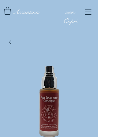
Assuntina
von
Capri