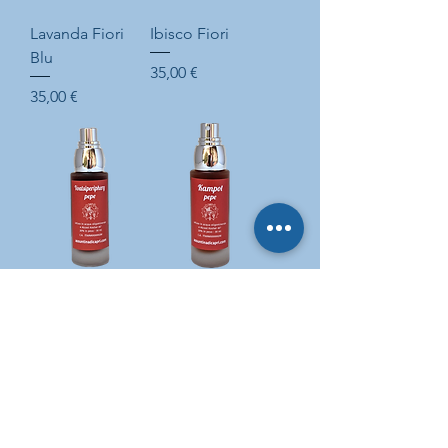
Lavanda Fiori
Ibisco Fiori
Blu
Prix
35,00 €
Prix
35,00 €
Voatsiperiphery
Kampot Rosso
Pepe
Pepe
Prix
Prix
40,00 €
40,00 €