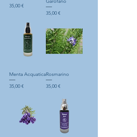
Garofano
Prix
35,00 €
Prix
35,00 €
Menta Acquatica
Rosmarino
Prix
Prix
35,00 €
35,00 €