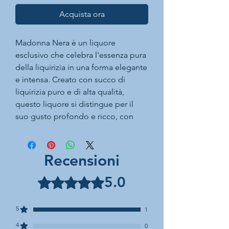
Acquista ora
Madonna Nera è un liquore
esclusivo che celebra l'essenza pura
della liquirizia in una forma elegante
e intensa. Creato con succo di
liquirizia puro e di alta qualità,
questo liquore si distingue per il
suo gusto profondo e ricco, con
note terrose e un retrogusto
leggermente dolce. Il suo colore
intenso e scuro riflette la purezza e
Recensioni
la concentrazione del suo
ingrediente principale. Madonna
5.0
Valutazione 5 stelle su 5.
Nera è l'ideale per gli appassionati
di sapori decisi, perfetto da gustare
5
1
liscio come digestivo o per
4
aggiungere un tocco unico e
0