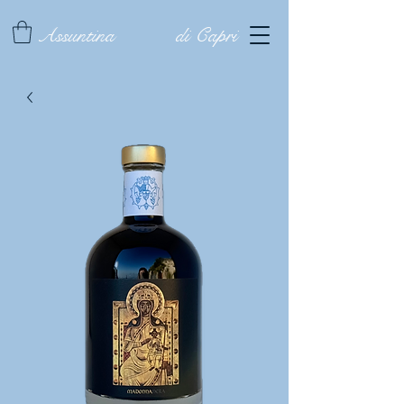
Assuntina
di Capri