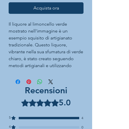
Acquista ora
Il liquore al limoncello verde
mostrato nell'immagine è un
esempio squisito di artigianato
tradizionale. Questo liquore,
vibrante nella sua sfumatura di verde
chiaro, è stato creato seguendo
metodi artigianali e utilizzando
esclusivamente prodotti naturali. La
particolarità di questa varietà di
limoncello risiede nell'uso di bucce
Recensioni
di limoni non completamente
maturi, selezionati per il loro alto
5.0
Valutazione 5 stelle su 5.
contenuto di oli essenziali, che
conferiscono al liquore un gusto più
5
4
intenso e una fragranza
4
inconfondibile. La scelta di questi
0