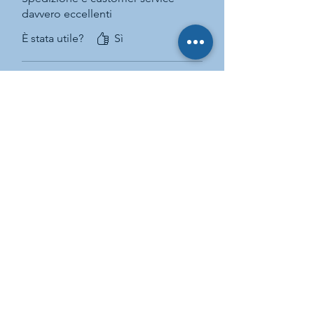
davvero eccellenti
È stata utile?
Sì
EDWARD
•
01 gen 2024
PRATESI
Valutazione 5 stelle su 5.
Verificato
È stata utile?
Sì
Yannick N.
•
28 dic 2023
Valutazione 5 stelle su 5.
Verificato
È stata utile?
Sì
Prodotti correlati