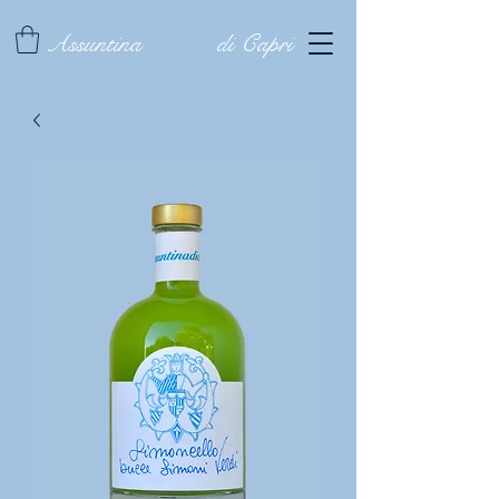
Assuntina
di Capri