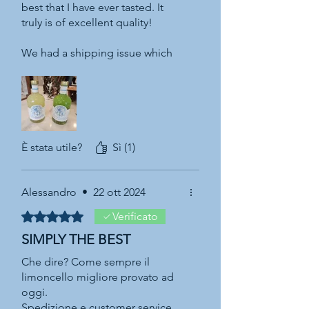
best that I have ever tasted. It
truly is of excellent quality!
We had a shipping issue which
was no fault of the seller.
Assuntina did everything in her
power to make sure that our
order arrived in time and that we
were satisfied. Honestly, this
order was the best customer
È stata utile?
Sì (1)
service experience that we've
had in years. I highly recommend
this product, not just for its
Alessandro
•
22 ott 2024
quality, which is superior, but for
Valutazione 5 stelle su 5.
Verificato
the quality of the business itself.
Assuntina is top notch.
SIMPLY THE BEST
Che dire? Come sempre il
limoncello migliore provato ad
oggi.
Spedizione e customer service