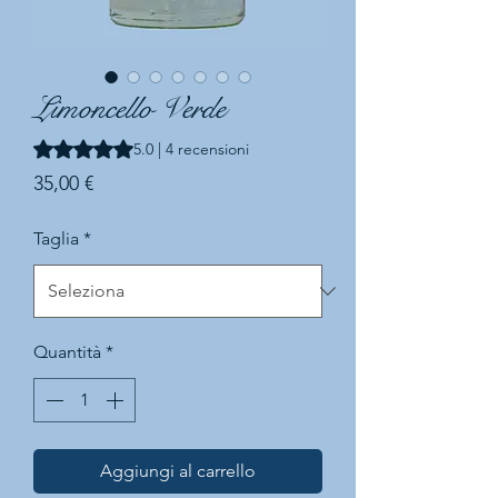
Limoncello Verde
Sulla base di 4 recensioni, la valutazione è 5.0 su cinque st
5.0 | 4 recensioni
Prezzo
35,00 €
Taglia
*
Quantità
*
Aggiungi al carrello