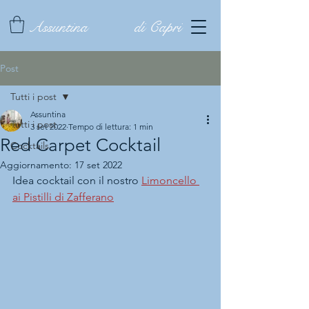
Assuntina
di Capri
Post
Tutti i post
Assuntina
Tutti i post
3 set 2022
Tempo di lettura: 1 min
Red Carpet Cocktail
Cocktails
Aggiornamento:
17 set 2022
Idea cocktail con il nostro 
Limoncello 
ai Pistilli di Zafferano